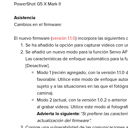
PowerShot G5 X Mark II
Asistencia
 de Software
Cambios en el firmware:
El nuevo firmware (
versión 1.1.0
) incorpora las siguientes
Se ha añadido la opción para capturar videos con 
Se añadió un nuevo modo para la función Servo AF
Las características de enfoque automático para la 
[Desactivar].
Modo 1 (recién agregado, con la versión 1.1.0
favorable. Utilice este modo de enfoque auto
sujeto y a las situaciones en las que el fotóg
camina).
Modo 2 (actual, con la versión 1.0.2 o anteri
al grabar videos. Utilice este modo al fotogra
Advierta lo siguiente
:
“Si prefiere las caracte
actualización del firmware”.
Corrige una vulnerabilidad de las comunicaciones a 