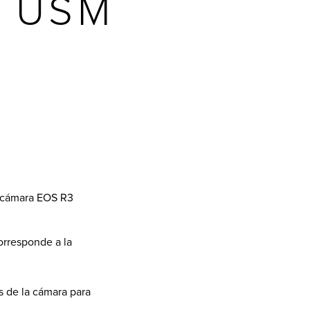
S USM
la cámara EOS R3
corresponde a la
s de la cámara para