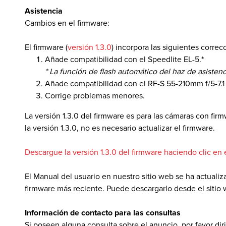
Asistencia
Cambios en el firmware:
 de Software
El firmware (
versión 1.3.0
) incorpora las siguientes correc
Añade compatibilidad con el Speedlite EL-5.*
* La función de flash automático del haz de asisten
Añade compatibilidad con el RF-S 55-210mm f/5-7.1
Corrige problemas menores.
La versión 1.3.0 del firmware es para las cámaras con firm
la versión 1.3.0, no es necesario actualizar el firmware.
Descargue la versión 1.3.0 del firmware haciendo clic en 
El Manual del usuario en nuestro sitio web se ha actuali
firmware más reciente. Puede descargarlo desde el sitio w
Información de contacto para las consultas
Si poseen alguna consulta sobre el anuncio, por favor dir